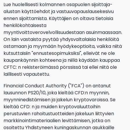
Lue huolellisesti kolmannen osapuolen sijoittaja-
alustan käyttöehdot ja vastuuvapauslausekesivu
ennen sijoittamista. Käyttäjien on oltava tietoisia
henkilökohtaisesta
myyntivoittoverovelvollisuudestaan asuinmaassaan.
On lain vastaista pyytää yhdysvaltalaisia henkilöitä
ostamaan ja myymään hyödykeoptioita, vaikka niitä
kutsuttaisiin "ennustesopimuksiksi", elleivät ne ole
kaupankäynnin kohteena ja niillä käydään kauppaa
CFTC: n rekisteröimässä pörssissä tai ellei niitä ole
laillisesti vapautettu.
Financial Conduct Authority ("FCA") on antanut
lausunnon PS20/10, joka kieltää CFD:n myynnin,
myynninedistämisen ja jakelun kryptovaroissa. Se
kieltää CFD: n ja muiden kryptovaluuttoihin
perustuvien rahoitustuotteiden jakeluun liittyvien
markkinointimateriaalien levittämisen, jotka on
osoitettu Yhdistyneen kuningaskunnan asukkaille