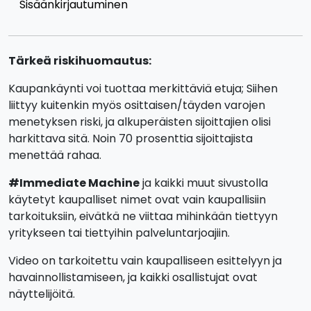
Sisäänkirjautuminen
Tärkeä riskihuomautus:
Kaupankäynti voi tuottaa merkittäviä etuja; Siihen
liittyy kuitenkin myös osittaisen/täyden varojen
menetyksen riski, ja alkuperäisten sijoittajien olisi
harkittava sitä. Noin 70 prosenttia sijoittajista
menettää rahaa.
#Immediate Machine
ja kaikki muut sivustolla
käytetyt kaupalliset nimet ovat vain kaupallisiin
tarkoituksiin, eivätkä ne viittaa mihinkään tiettyyn
yritykseen tai tiettyihin palveluntarjoajiin.
Video on tarkoitettu vain kaupalliseen esittelyyn ja
havainnollistamiseen, ja kaikki osallistujat ovat
näyttelijöitä.