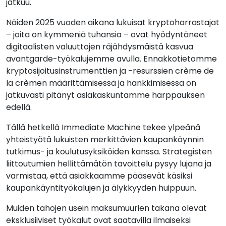
jatkuu.
Näiden 2025 vuoden aikana lukuisat kryptoharrastajat
– joita on kymmeniä tuhansia – ovat hyödyntäneet
digitaalisten valuuttojen räjähdysmäistä kasvua
avantgarde-työkalujemme avulla. Ennakkotietomme
kryptosijoitusinstrumenttien ja -resurssien crème de
la crèmen määrittämisessä ja hankkimisessa on
jatkuvasti pitänyt asiakaskuntamme harppauksen
edellä.
Tällä hetkellä Immediate Machine tekee ylpeänä
yhteistyötä lukuisten merkittävien kaupankäynnin
tutkimus- ja koulutusyksiköiden kanssa. Strategisten
liittoutumien hellittämätön tavoittelu pysyy lujana ja
varmistaa, että asiakkaamme pääsevät käsiksi
kaupankäyntityökalujen ja älykkyyden huippuun.
Muiden tahojen usein maksumuurien takana olevat
eksklusiiviset työkalut ovat saatavilla ilmaiseksi