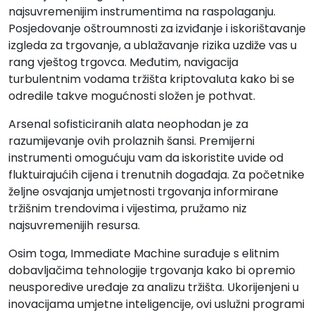
najsuvremenijim instrumentima na raspolaganju.
Posjedovanje oštroumnosti za izviđanje i iskorištavanje
izgleda za trgovanje, a ublažavanje rizika uzdiže vas u
rang vještog trgovca. Međutim, navigacija
turbulentnim vodama tržišta kriptovaluta kako bi se
odredile takve mogućnosti složen je pothvat.
Arsenal sofisticiranih alata neophodan je za
razumijevanje ovih prolaznih šansi. Premijerni
instrumenti omogućuju vam da iskoristite uvide od
fluktuirajućih cijena i trenutnih događaja. Za početnike
željne osvajanja umjetnosti trgovanja informirane
tržišnim trendovima i vijestima, pružamo niz
najsuvremenijih resursa.
Osim toga, Immediate Machine surađuje s elitnim
dobavljačima tehnologije trgovanja kako bi opremio
neusporedive uređaje za analizu tržišta. Ukorijenjeni u
inovacijama umjetne inteligencije, ovi uslužni programi