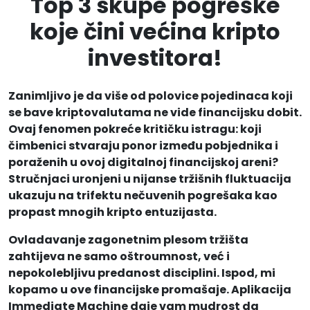
Top 3 skupe pogreške
koje čini većina kripto
investitora!
Zanimljivo je da više od polovice pojedinaca koji
se bave kriptovalutama ne vide financijsku dobit.
Ovaj fenomen pokreće kritičku istragu: koji
čimbenici stvaraju ponor između pobjednika i
poraženih u ovoj digitalnoj financijskoj areni?
Stručnjaci uronjeni u nijanse tržišnih fluktuacija
ukazuju na trifektu nečuvenih pogrešaka kao
propast mnogih kripto entuzijasta.
Ovladavanje zagonetnim plesom tržišta
zahtijeva ne samo oštroumnost, već i
nepokolebljivu predanost disciplini. Ispod, mi
kopamo u ove financijske promašaje. Aplikacija
Immediate Machine daje vam mudrost da