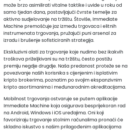
može brzo asimilirati vitalne taktike i uvide u roku od
samo tjedan dana, postavljajući čvrste temelje za
aktivno sudjelovanje na tržištu. Štoviše, Immediate
Machine premošćuje jaz između trgovaca i elitnih
instrumenata trgovanja, pružajući puni arsenal za
izradu i brušenje sofisticiranih strategija.
Ekskluzivni alati za trgovanje koje nudimo bez ikakvih
troškova priželjkivani su na tržištu, često postižu
premiju negdje drugdje. Naša predanost proteže se na
povezivanje naših korisnika s cijenjenim i isplativim
kripto brokerima, poznatim po svojim ekspanzivnim
kripto asortimanima i međunarodnim akreditacijama.
Mobilnost trgovanja ostvaruje se putem aplikacije
Immediate Machine koja osigurava besprijekoran rad
na Android, Windows i iOS uređajima. Oni koji
favoriziraju trgovanje stolnim računalima pronaći će
skladno iskustvo s našim prilagođenim aplikacijama