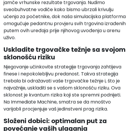
jamče vrhunske rezultate trgovanja. Nudimo
sveobuhvatne vodiče kako bismo ubrzali krivulju
učenja za početnike, dok naša simulacijska platforma
omogućuje pedantnu provjeru svih trgovina izrađenih
putem ovih uređaja prije njihovog uvođenja u arenu
uživo.
Uskladite trgovačke težnje sa svojom
sklonošću riziku
Njegovanje učinkovite strategije trgovanja zahtijeva
finese i nepokolebljivu predanost. Takva strategija
trebala bi odražavati vaše trgovačke težnje i, što je
najvažnije, uskladiti se s vašom sklonošću riziku. Ova
sklonost je kvantum rizika koji ste spremni podnijeti.
Na Immediate Machine, smatra se da mnoštvo
varijabli procjenjuje vaš jedinstveni prag rizika.
Složeni dobici: optimalan put za
povećanje vaših ulaganja