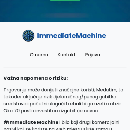
ImmediateMachine
O nama
Kontakt
Prijava
Važna napomena o riziku:
Trgovanje može donijeti značajne koristi; Međutim, to
također uključuje rizik djelomičnog/punog gubitka
sredstava i početni ulagači trebali bi ga uzeti u obzir.
Oko 70 posto investitora izgubit će novac.
#Immediate Machine
i bilo koji drugi komercijalni
nazivi koji se koriste na web mjestu služe samo u