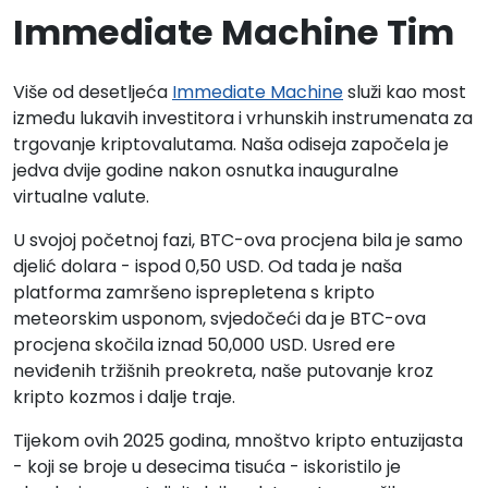
Immediate Machine Tim
Više od desetljeća
Immediate Machine
služi kao most
između lukavih investitora i vrhunskih instrumenata za
trgovanje kriptovalutama. Naša odiseja započela je
jedva dvije godine nakon osnutka inauguralne
virtualne valute.
U svojoj početnoj fazi, BTC-ova procjena bila je samo
djelić dolara - ispod 0,50 USD. Od tada je naša
platforma zamršeno isprepletena s kripto
meteorskim usponom, svjedočeći da je BTC-ova
procjena skočila iznad 50,000 USD. Usred ere
neviđenih tržišnih preokreta, naše putovanje kroz
kripto kozmos i dalje traje.
Tijekom ovih 2025 godina, mnoštvo kripto entuzijasta
- koji se broje u desecima tisuća - iskoristilo je