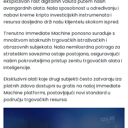
eksplozivan rast digitalnih valuta putem naših
avangardnih alata. Naša sposobnost u određivanju i
nabavi kreme kripto investicijskih instrumenata i
resursa dosljedno drži našu klijentelu skokom ispred.
Trenutno Immediate Machine ponosno surađuje s
mnoštvom istaknutih trgovačkih istraživačkih i
obrazovnih subjekata. Naša nemilosrdna potraga za
strateškim savezima ostaje postojana, osiguravajući
našim pokroviteljima pristup zenitu trgovačkih alata i
inteligencije.
Ekskluzivni alati koje drugi subjekti često zatvaraju iza
platnih zidova dostupni su gratis na našoj Immediate
Machine platformi, postavljajući novi standard u
području trgovačkih resursa.