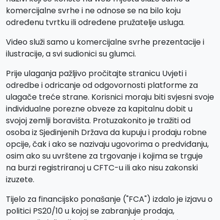
komercijalne svrhe i ne odnose se na bilo koju
određenu tvrtku ili određene pružatelje usluga.
Video služi samo u komercijalne svrhe prezentacije i
ilustracije, a svi sudionici su glumci.
Prije ulaganja pažljivo pročitajte stranicu Uvjeti i
odredbe i odricanje od odgovornosti platforme za
ulagače treće strane. Korisnici moraju biti svjesni svoje
individualne porezne obveze za kapitalnu dobit u
svojoj zemlji boravišta. Protuzakonito je tražiti od
osoba iz Sjedinjenih Država da kupuju i prodaju robne
opcije, čak i ako se nazivaju ugovorima o predviđanju,
osim ako su uvrštene za trgovanje i kojima se trguje
na burzi registriranoj u CFTC-u ili ako nisu zakonski
izuzete.
Tijelo za financijsko ponašanje ("FCA") izdalo je izjavu o
politici PS20/10 u kojoj se zabranjuje prodaja,