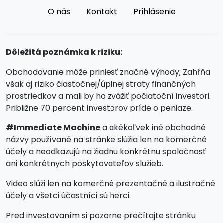
O nás
Kontakt
Prihlásenie
Dôležitá poznámka k riziku:
Obchodovanie môže priniesť značné výhody; Zahŕňa
však aj riziko čiastočnej/úplnej straty finančných
prostriedkov a mali by ho zvážiť počiatoční investori.
Približne 70 percent investorov príde o peniaze.
#Immediate Machine
a akékoľvek iné obchodné
názvy používané na stránke slúžia len na komerčné
účely a neodkazujú na žiadnu konkrétnu spoločnosť
ani konkrétnych poskytovateľov služieb.
Video slúži len na komerčné prezentačné a ilustračné
účely a všetci účastníci sú herci.
Pred investovaním si pozorne prečítajte stránku