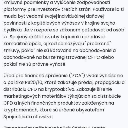
Zmluvné podmienky a Vylúčenie zodpovednosti
platformy pre investorov tretích strán. Používatelia si
musia byť vedomí svojej individuálnej daňovej
povinnosti z kapitálových výnosov v krajine svojho
bydliska. Je v rozpore so zákonom požadovať od osôb
zo Spojených štátov, aby kupovali a predávali
komoditné opcie, aj keď sa nazývajú "predikčné"
zmluvy, pokiaľ nie sú kótované na obchodovanie a
obchodované na burze registrovanej CFTC alebo
pokiaľ nie sú právne vyňaté.
Úrad pre finančné správanie ("FCA") vydal vyhlásenie
o politike PS20/10, ktoré zakazuje predaj, propagáciu a
distribúciu CFD na kryptoaktíva. Zakazuje šírenie
marketingových materiálov týkajúcich sa distribúcie
CFD a iných finančných produktov založených na
kryptomenách, ktoré sú určené obyvateľom
Spojeného kráľovstva