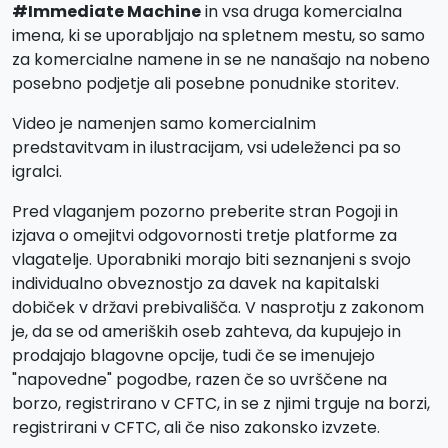
#Immediate Machine
in vsa druga komercialna
imena, ki se uporabljajo na spletnem mestu, so samo
za komercialne namene in se ne nanašajo na nobeno
posebno podjetje ali posebne ponudnike storitev.
Video je namenjen samo komercialnim
predstavitvam in ilustracijam, vsi udeleženci pa so
igralci.
Pred vlaganjem pozorno preberite stran Pogoji in
izjava o omejitvi odgovornosti tretje platforme za
vlagatelje. Uporabniki morajo biti seznanjeni s svojo
individualno obveznostjo za davek na kapitalski
dobiček v državi prebivališča. V nasprotju z zakonom
je, da se od ameriških oseb zahteva, da kupujejo in
prodajajo blagovne opcije, tudi če se imenujejo
"napovedne" pogodbe, razen če so uvrščene na
borzo, registrirano v CFTC, in se z njimi trguje na borzi,
registrirani v CFTC, ali če niso zakonsko izvzete.