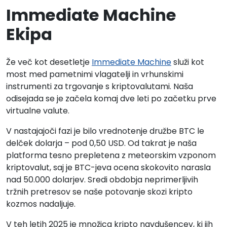
Immediate Machine
Ekipa
Že več kot desetletje
Immediate Machine
služi kot
most med pametnimi vlagatelji in vrhunskimi
instrumenti za trgovanje s kriptovalutami. Naša
odisejada se je začela komaj dve leti po začetku prve
virtualne valute.
V nastajajoči fazi je bilo vrednotenje družbe BTC le
delček dolarja – pod 0,50 USD. Od takrat je naša
platforma tesno prepletena z meteorskim vzponom
kriptovalut, saj je BTC-jeva ocena skokovito narasla
nad 50.000 dolarjev. Sredi obdobja neprimerljivih
tržnih pretresov se naše potovanje skozi kripto
kozmos nadaljuje.
V teh letih 2025 je množica kripto navdušencev, ki jih