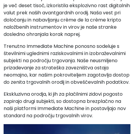
je več deset tisoč, izkoristila eksplozivno rast digitalnih
valut prek naših avantgardnih orodij. Naša vest pri
določanju in nabavljanju crème de la crème kripto
naložbenih instrumentov in virov je naše stranke
dosledno ohranjala korak naprej.
Trenutno Immediate Machine ponosno sodeluje s
številnimi uglednimi raziskovalnimi in izobraževalnimi
subjekti na področju trgovanja. Naše neusmiljeno
prizadevanje za strateška zavezništva ostaja
neomajno, kar našim pokroviteljem zagotavlja dostop
do zenita trgovalnih orodij in obveščevalnih podatkov.
Ekskluzivna orodja, ki jih za plačilnimi zidovi pogosto
zapirajo drugi subjekti, so dostopna brezplačno na
naši platformi Immediate Machine in postavljajo nov
standard na področju trgovalnih virov.