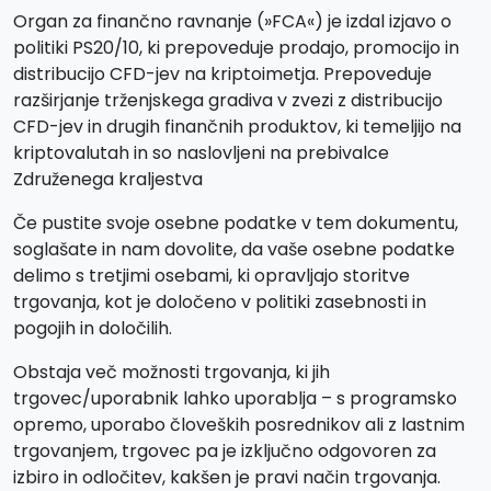
Organ za finančno ravnanje (»FCA«) je izdal izjavo o
politiki PS20/10, ki prepoveduje prodajo, promocijo in
distribucijo CFD-jev na kriptoimetja. Prepoveduje
razširjanje trženjskega gradiva v zvezi z distribucijo
CFD-jev in drugih finančnih produktov, ki temeljijo na
kriptovalutah in so naslovljeni na prebivalce
Združenega kraljestva
Če pustite svoje osebne podatke v tem dokumentu,
soglašate in nam dovolite, da vaše osebne podatke
delimo s tretjimi osebami, ki opravljajo storitve
trgovanja, kot je določeno v politiki zasebnosti in
pogojih in določilih.
Obstaja več možnosti trgovanja, ki jih
trgovec/uporabnik lahko uporablja – s programsko
opremo, uporabo človeških posrednikov ali z lastnim
trgovanjem, trgovec pa je izključno odgovoren za
izbiro in odločitev, kakšen je pravi način trgovanja.