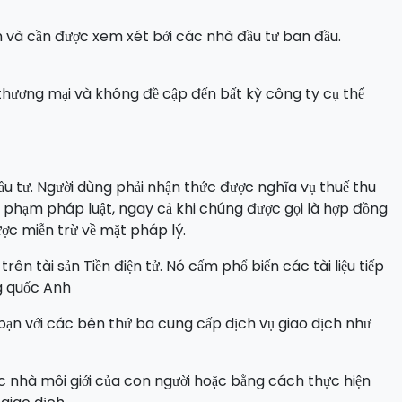
ền và cần được xem xét bởi các nhà đầu tư ban đầu.
hương mại và không đề cập đến bất kỳ công ty cụ thể
ầu tư. Người dùng phải nhận thức được nghĩa vụ thuế thu
i phạm pháp luật, ngay cả khi chúng được gọi là hợp đồng
ợc miễn trừ về mặt pháp lý.
 tài sản Tiền điện tử. Nó cấm phổ biến các tài liệu tiếp
ng quốc Anh
bạn với các bên thứ ba cung cấp dịch vụ giao dịch như
c nhà môi giới của con người hoặc bằng cách thực hiện