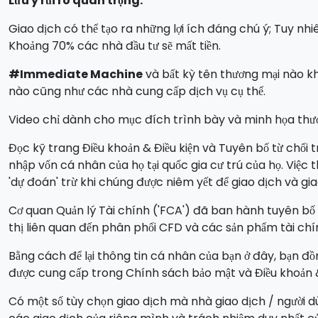
Lưu ý rủi ro quan trọng:
Giao dịch có thể tạo ra những lợi ích đáng chú ý; Tuy nh
Khoảng 70% các nhà đầu tư sẽ mất tiền.
#Immediate Machine
và bất kỳ tên thương mại nào k
nào cũng như các nhà cung cấp dịch vụ cụ thể.
Video chỉ dành cho mục đích trình bày và minh họa thươn
Đọc kỹ trang Điều khoản & Điều kiện và Tuyên bố từ chối 
nhập vốn cá nhân của họ tại quốc gia cư trú của họ. Việ
'dự đoán' trừ khi chúng được niêm yết để giao dịch và gi
Cơ quan Quản lý Tài chính ('FCA') đã ban hành tuyên bố c
thị liên quan đến phân phối CFD và các sản phẩm tài chí
Bằng cách để lại thông tin cá nhân của bạn ở đây, bạn đ
được cung cấp trong Chính sách bảo mật và Điều khoản & 
Có một số tùy chọn giao dịch mà nhà giao dịch / người d