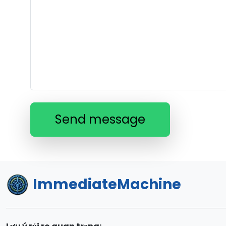
Send message
ImmediateMachine