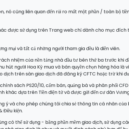
iên, nó cũng liên quan đến rủi ro mất một phần / toàn bộ ti
hác được sử dụng trên Trang web chỉ dành cho mục đích t
g mại và tất cả những người tham gia đều là diễn viên.
trách nhiệm của nền tảng nhà đầu tư bên thứ ba trước khi đ
c thu hút người Hoa Kỳ mua và bán quyền chọn hàng hóa là v
ao dịch trên sàn giao dịch đã đăng ký CFTC hoặc trừ khi đư
hính sách PS20/10, cấm bán, quảng bá và phân phối CFD trên
nh khác dựa trên Tiền điện tử và được gửi đến cư dân Vươ
ồng ý và cho phép chúng tôi chia sẻ thông tin cá nhân của 
Điều kiện.
ùng có thể sử dụng - bằng phần mềm giao dịch, sử dụng cá