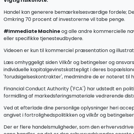
Vigtig risikonote:
Handel kan generere bemærkelsesværdige fordele; Det ind
Omkring 70 procent af investorerne vil tabe penge.
#Immediate Machine
og alle andre kommercielle nav
eller specifikke tjenesteudbydere.
Videoen er kun til kommerciel præsentation og illustrati
Læs omhyggeligt siden Vilkår og betingelser og ansva
individuelle kapitalgevinstskattepligt i deres bopæls
'forudsigelseskontrakter', medmindre de er noteret til 
Financial Conduct Authority ('FCA') har udstedt en poli
formidling af markedsføringsmateriale vedrørende distri
Ved at efterlade dine personlige oplysninger heri accep
angivet i fortrolighedspolitikken og vilkår og betingelser
Der er flere handelsmuligheder, som den erhvervsdrive