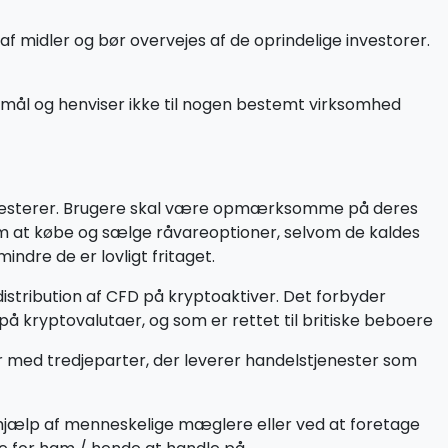
f midler og bør overvejes af de oprindelige investorer.
rmål og henviser ikke til nogen bestemt virksomhed
 investerer. Brugere skal være opmærksomme på deres
om at købe og sælge råvareoptioner, selvom de kaldes
ndre de er lovligt fritaget.
istribution af CFD på kryptoaktiver. Det forbyder
å kryptovalutaer, og som er rettet til britiske beboere
er med tredjeparter, der leverer handelstjenester som
 hjælp af menneskelige mæglere eller ved at foretage